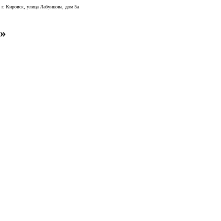
г. Кировск, улица Лабунцова, дом 5а
»